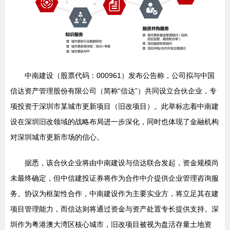
中南建设（股票代码：000961）发布公告称，公司拟与中国
信达资产管理股份有限公司（简称“信达”）共同设立合伙企业，专
项投资于深圳市某城市更新项目（旧改项目）。此举标志着中南建
设在深圳旧改领域的战略布局进一步深化，同时也体现了金融机构
对深圳城市更新市场的信心。
据悉，该合伙企业将由中南建设与信达联合发起，资金规模尚
未最终确定，但中信建投证券将作为合作中介提供企业管理咨询服
务。协议为框架性合作，中南建设作为主要实业方，将立足其在建
项目管理能力，而信达则将通过资金与资产处置专长提供支持。深
圳作为粤港澳大湾区核心城市，旧改项目被视为盘活存量土地资